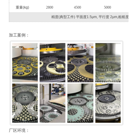
重量
(kg)
2800
4500
5000
精度
(
典型工件
)
平面度
1.5μm
,
平行度
2μm
,
粗糙度
R
加工案例：
厂区环境：