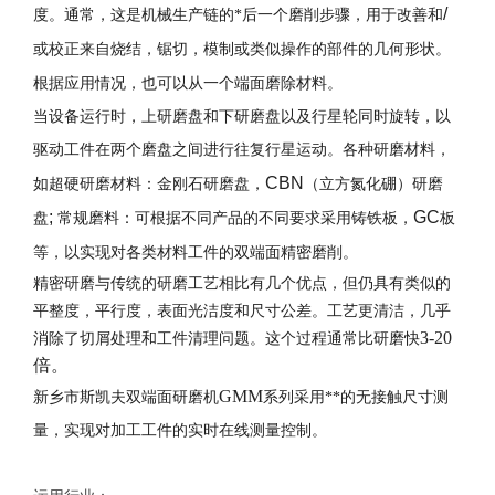
/
度。通常，这是机械生产链的*后一个磨削步骤，用于改善和
或校正来自烧结，锯切，模制或类似操作的部件的几何形状。
根据应用情况，也可以
从
一个
端
面
磨除
材料。
当
设备运行时
，上
研磨盘
和下
研磨
盘以及行星轮同时旋转，以
驱动工件在两个磨盘之间进行往复行星运动。各种研磨材料
，
CBN
如超硬研磨材料：金刚石
研磨盘
，
（立方氮化硼）研磨
;
GC
盘
常规磨料：可根据不同产品的不同要求采用铸铁板，
板
等，以实现对各
类
材料工件的双
端
面精密磨削。
精密研磨与传统的研磨工艺相比有几个优点，但仍具有类似的
平整度，平行度，表面光洁度和尺寸公差。工艺更清洁，几乎
3-20
消除了切屑处理和工件清理问题。这个过程通常比研磨快
倍。
GMM
新乡市斯凯夫双端面研磨机
系列
采用**的
无接触尺寸测
量
，实现对加工工件的实时在线测量控制。