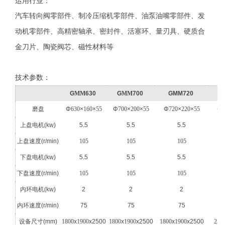
运用行业：
汽车转向阀零部件、制冷压缩机零部件、油泵油嘴零部件、发
动机零部件、高精密轴承、密封件、活塞环、量刃具、硬质合
金刀片、陶瓷阀芯、磁性材料等
技术参数：
G
MM
630
G
MM
700
GMM720
磨盘
Φ
630
×
160
×
55
Φ
700
×
200
×
55
Φ
720
×
220
×
55
Φ
1
上盘电机
(kw)
5.5
5.5
5.5
上盘速度
(r/min)
105
105
105
下盘电机
(kw)
5.5
5.5
5.5
下盘速度
(r/min)
105
105
105
内环电机
(kw)
2
2
2
内环速度
(r/min)
75
75
75
设备尺寸
(mm)
1800
x
1900
x2500
1800
x
1900
x2500
1800
x
1900
x2500
250