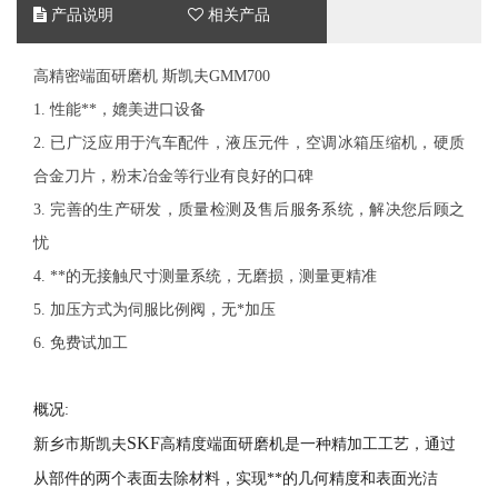
产品说明
相关产品
高精密端面研磨机 斯凯夫GMM700
1.
性能**，媲美进口设备
2.
已广泛应用于汽车配件，液压元件，空调冰箱压缩机，硬质
合金刀片，粉末冶金等行业有良好的口碑
3.
完善的生产研发，质量检测及售后服务系统，解决您后顾之
忧
4.
**的无接触尺寸测量系统，无磨损，测量更精准
5.
加压方式为伺服比例阀，无*加压
6.
免费试加工
概况
:
SKF
新乡市斯凯夫
高精度
端面研磨机
是一种精加工工艺，通过
从部件的两个表面去除材料，实现**的几何精度和表面光洁